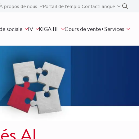
À propos de nous
Portail de l'emploi
Contact
Langue
Search
for
de sociale
IV
KIGA BL
Cours de vente+
Services
:
és AI