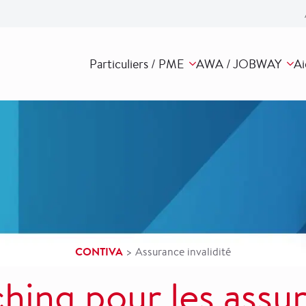
Particuliers / PME
AWA / JOBWAY
Ai
CONTIVA
>
Assurance invalidité
hing pour les assur