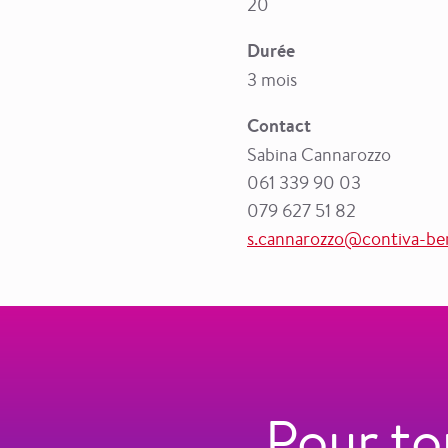
20
Durée
3 mois
Contact
Sabina Cannarozzo
061 339 90 03
079 627 51 82
s.cannarozzo@contiva-ber
Pour to