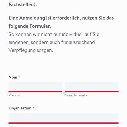
Fachstellen).
Eine Anmeldung ist erforderlich, nutzen Sie das
folgende Formular.
So können wir nicht nur individuell auf Sie
eingehen, sondern auch für ausreichend
Verpflegung sorgen.
Anmeldung
Nom
*
Tag der
Prénom
Nom
offenen Tür
de
Prénom
Nom de famille
2026
famille
Organisation
*