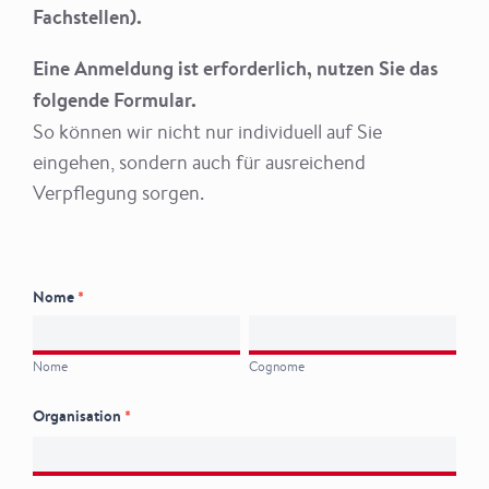
Fachstellen).
Eine Anmeldung ist erforderlich, nutzen Sie das
folgende Formular.
So können wir nicht nur individuell auf Sie
eingehen, sondern auch für ausreichend
Verpflegung sorgen.
Anmeldung
Nome
*
Tag der
Nome
Cognome
offenen Tür
Nome
Cognome
2026
Organisation
*