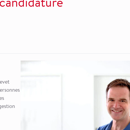
 candidature
revet
personnes
es
gestion