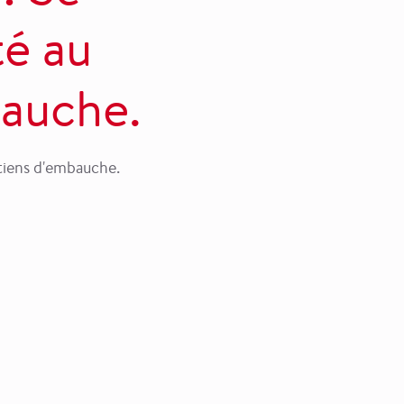
té au
bauche.
tiens d'embauche.