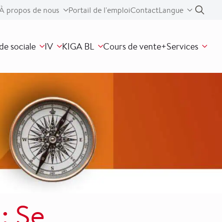
À propos de nous
Portail de l'emploi
Contact
Langue
Search
for
de sociale
IV
KIGA BL
Cours de vente+
Services
:
: Se