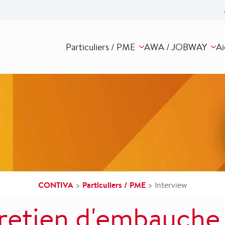
Particuliers / PME
AWA / JOBWAY
Ai
CONTIVA
Particuliers / PME
>
>
Interview
retien d'embauche 