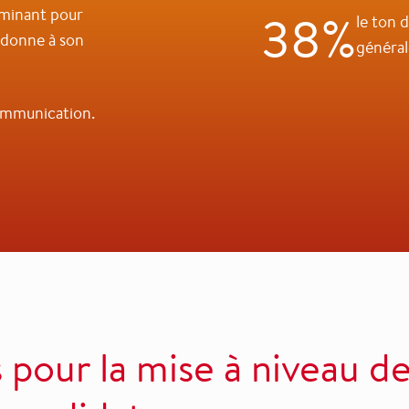
rminant pour
38%
le ton d
n donne à son
général
communication.
 pour la mise à niveau d