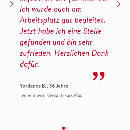
Ich wurde auch am
Er
Arbeitsplatz gut begleitet.
ei
Jetzt habe ich eine Stelle
Ar
gefunden und bin sehr
mi
zufrieden. Herzlichen Dank
fr
dafür.
da
ein
Yordanos B., 36 Jahre
Teilnehmerin Verkaufskurs Plus
Meh
Teil