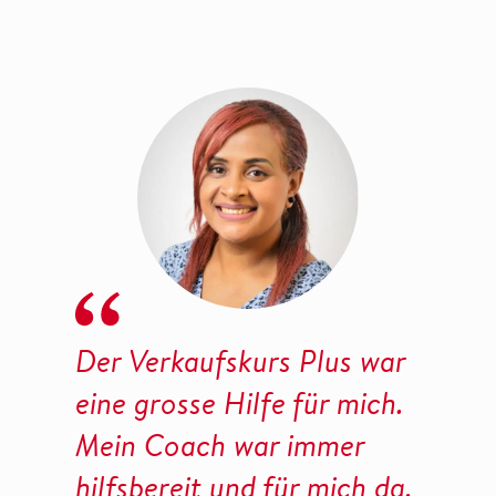
Da
Der Verkaufskurs Plus war
Pl
eine grosse Hilfe für mich.
üb
Mein Coach war immer
be
hilfsbereit und für mich da.
ha